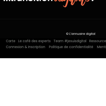
© L’annuaire digital
Carte
Le café des experts
Team #jesuisdigital
Ressources
Connexion & Inscription
Politique de confidentialité
Menti
N°1 depuis 2018