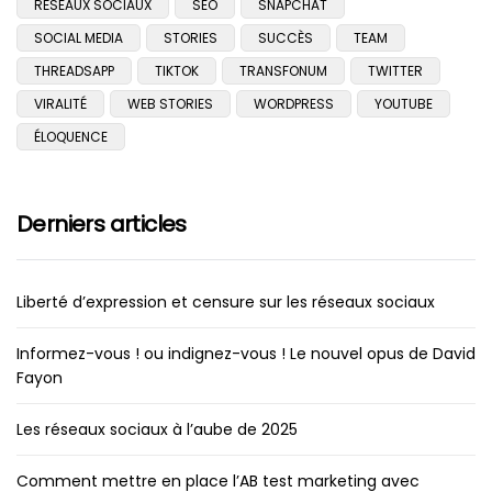
RÉSEAUX SOCIAUX
SEO
SNAPCHAT
SOCIAL MEDIA
STORIES
SUCCÈS
TEAM
THREADSAPP
TIKTOK
TRANSFONUM
TWITTER
VIRALITÉ
WEB STORIES
WORDPRESS
YOUTUBE
ÉLOQUENCE
Derniers articles
Liberté d’expression et censure sur les réseaux sociaux
Informez-vous ! ou indignez-vous ! Le nouvel opus de David
Fayon
Les réseaux sociaux à l’aube de 2025
Comment mettre en place l’AB test marketing avec