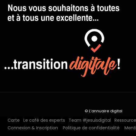
© L’annuaire digital
Carte
Le café des experts
Team #jesuisdigital
Ressources
Connexion & Inscription
Politique de confidentialité
Menti
N°1 depuis 2018