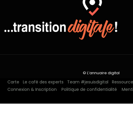
© L’annuaire digital
Carte
Le café des experts
Team #jesuisdigital
Ressources
Connexion & Inscription
Politique de confidentialité
Menti
N°1 depuis 2018