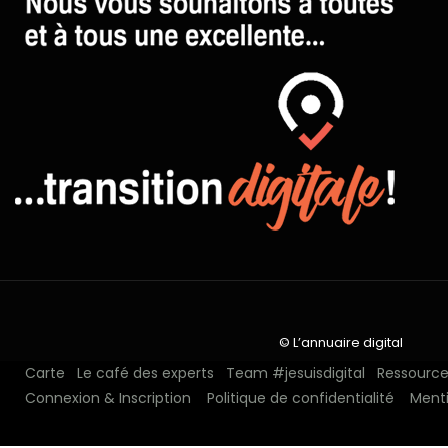
© L’annuaire digital
Carte
Le café des experts
Team #jesuisdigital
Ressources
Connexion & Inscription
Politique de confidentialité
Menti
N°1 depuis 2018