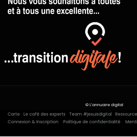
© L’annuaire digital
Carte
Le café des experts
Team #jesuisdigital
Ressources
Connexion & Inscription
Politique de confidentialité
Menti
N°1 depuis 2018