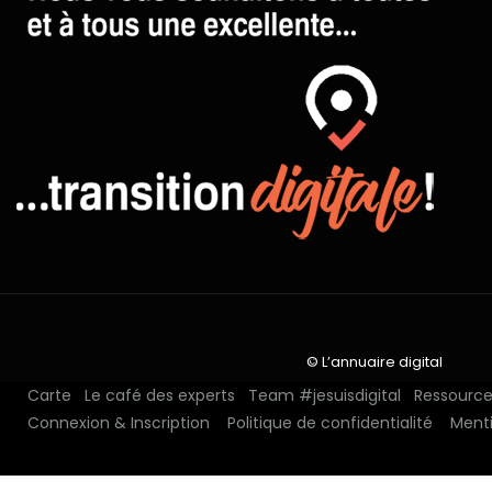
© L’annuaire digital
Carte
Le café des experts
Team #jesuisdigital
Ressources
Connexion & Inscription
Politique de confidentialité
Menti
N°1 depuis 2018