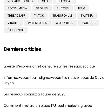
RÉSEAUX SOCIAUX
SEO
SNAPCHAT
SOCIAL MEDIA
STORIES
SUCCÈS
TEAM
THREADSAPP
TIKTOK
TRANSFONUM
TWITTER
VIRALITÉ
WEB STORIES
WORDPRESS
YOUTUBE
ÉLOQUENCE
Derniers articles
Liberté d’expression et censure sur les réseaux sociaux
Informez-vous ! ou indignez-vous ! Le nouvel opus de David
Fayon
Les réseaux sociaux à l’aube de 2025
Comment mettre en place l’AB test marketing avec