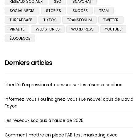
RÉSEAUX SOCIAUX
SEO
SNAPCHAT
SOCIAL MEDIA
STORIES
SUCCÈS
TEAM
THREADSAPP
TIKTOK
TRANSFONUM
TWITTER
VIRALITÉ
WEB STORIES
WORDPRESS
YOUTUBE
ÉLOQUENCE
Derniers articles
Liberté d’expression et censure sur les réseaux sociaux
Informez-vous ! ou indignez-vous ! Le nouvel opus de David
Fayon
Les réseaux sociaux à l’aube de 2025
Comment mettre en place l’AB test marketing avec