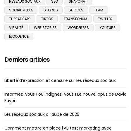
RÉSEAUX SOCIAUX
SEO
SNAPCHAT
SOCIAL MEDIA
STORIES
SUCCÈS
TEAM
THREADSAPP
TIKTOK
TRANSFONUM
TWITTER
VIRALITÉ
WEB STORIES
WORDPRESS
YOUTUBE
ÉLOQUENCE
Derniers articles
Liberté d’expression et censure sur les réseaux sociaux
Informez-vous ! ou indignez-vous ! Le nouvel opus de David
Fayon
Les réseaux sociaux à l’aube de 2025
Comment mettre en place l’AB test marketing avec