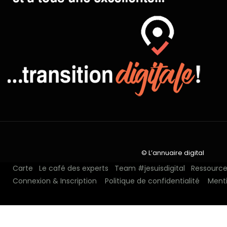
© L’annuaire digital
Carte
Le café des experts
Team #jesuisdigital
Ressources
Connexion & Inscription
Politique de confidentialité
Menti
N°1 depuis 2018