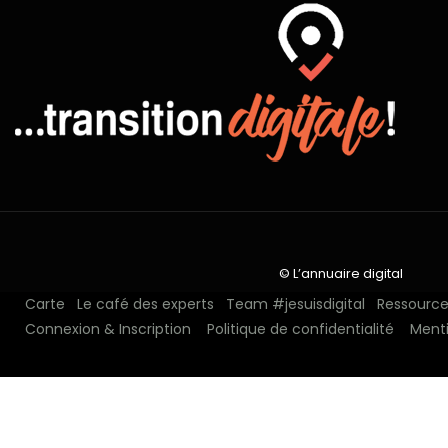
© L’annuaire digital
Carte
Le café des experts
Team #jesuisdigital
Ressources
Connexion & Inscription
Politique de confidentialité
Menti
N°1 depuis 2018