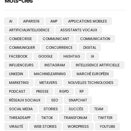
Mots-clés
AI
AIPARIS19
AMP
APPLICATIONS MOBILES
ARTIFICIALINTELLIGENCE
ASSISTANTS VOCAUX
COMDECRISE
COMMUNICANT
COMMUNICATION
COMMUNIQUER
CONCURRENCE
DIGITAL
FACEBOOK
GOOGLE
HASHTAG
IA
INFLUENCEURS
INSTAGRAM
INTELLIGENCE ARTIFICIELLE
LINKEDIN
MACHINELEARNING
MARCHÉ EUROPÉEN
MARKETING
METAVERS
NOUVELLES TECHNOLOGIES
PODCAST
PRESSE
RGPD
RP
RÉSEAUX SOCIAUX
SEO
SNAPCHAT
SOCIAL MEDIA
STORIES
SUCCÈS
TEAM
THREADSAPP
TIKTOK
TRANSFONUM
TWITTER
VIRALITÉ
WEB STORIES
WORDPRESS
YOUTUBE