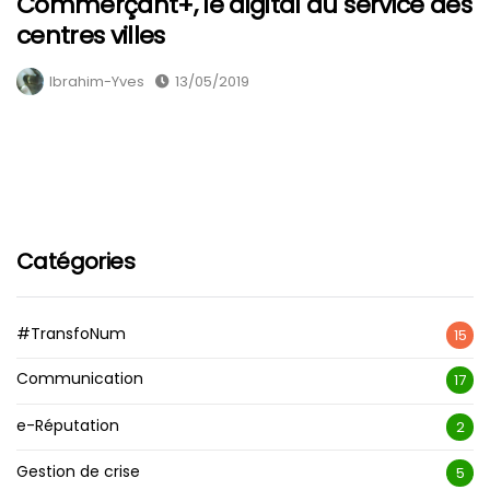
Commerçant+, le digital au service des
centres villes
Ibrahim-Yves
13/05/2019
Catégories
#TransfoNum
15
Communication
17
e-Réputation
2
Gestion de crise
5