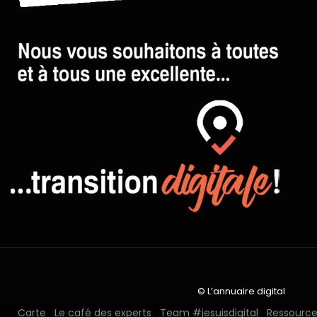
© L’annuaire digital
Carte
Le café des experts
Team #jesuisdigital
Ressources