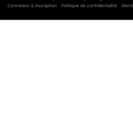
Connexion & Inscription
Politique de confidentialité
Menti
N°1 depuis 2018