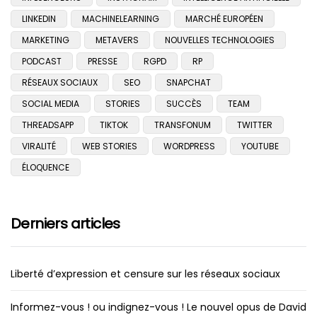
LINKEDIN
MACHINELEARNING
MARCHÉ EUROPÉEN
MARKETING
METAVERS
NOUVELLES TECHNOLOGIES
PODCAST
PRESSE
RGPD
RP
RÉSEAUX SOCIAUX
SEO
SNAPCHAT
SOCIAL MEDIA
STORIES
SUCCÈS
TEAM
THREADSAPP
TIKTOK
TRANSFONUM
TWITTER
VIRALITÉ
WEB STORIES
WORDPRESS
YOUTUBE
ÉLOQUENCE
Derniers articles
Liberté d’expression et censure sur les réseaux sociaux
Informez-vous ! ou indignez-vous ! Le nouvel opus de David