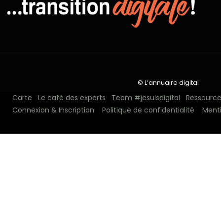
© L’annuaire digital
Carte
Le café des experts
Team #jesuisdigital
Ressources
Connexion & Inscription
Politique de confidentialité
Menti
N°1 depuis 2018