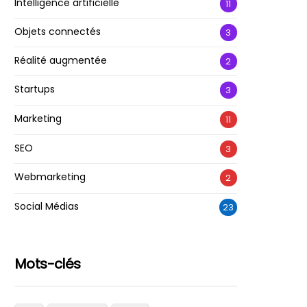
Intelligence artificielle
11
Objets connectés
3
Réalité augmentée
2
Startups
3
Marketing
11
SEO
3
Webmarketing
2
Social Médias
23
Mots-clés