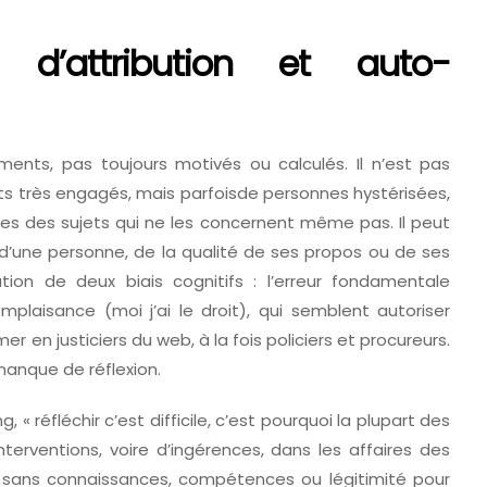
 d’attribution et auto-
ements, pas toujours motivés ou calculés. Il n’est pas
ts très engagés, mais parfoisde personnes hystérisées,
es des sujets qui ne les concernent même pas. Il peut
té d’une personne, de la qualité de ses propos ou de ses
iation de deux biais cognitifs : l’erreur fondamentale
omplaisance (moi j’ai le droit), qui semblent autoriser
r en justiciers du web, à la fois policiers et procureurs.
 manque de réflexion.
« réfléchir c’est difficile, c’est pourquoi la plupart des
interventions, voire d’ingérences, dans les affaires des
 sans connaissances, compétences ou légitimité pour