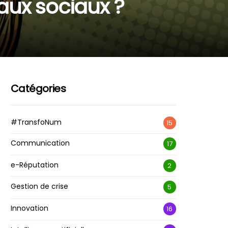
eaux sociaux ?
Catégories
#TransfoNum
15
Communication
17
e-Réputation
2
Gestion de crise
5
Innovation
16