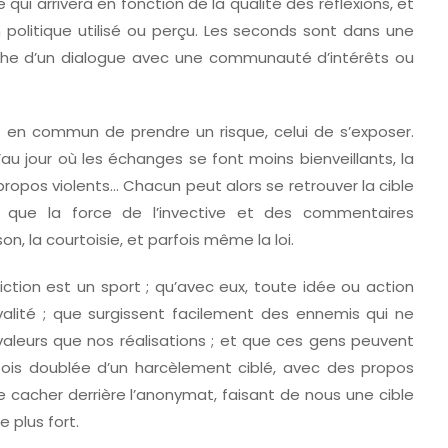
ui arrivera en fonction de la qualité des réflexions, et
olitique utilisé ou perçu. Les seconds sont dans une
rche d’un dialogue avec une communauté d’intérêts ou
t en commun de prendre un risque, celui de s’exposer.
’au jour où les échanges se font moins bienveillants, la
 propos violents… Chacun peut alors se retrouver la cible
es que la force de l’invective et des commentaires
on, la courtoisie, et parfois même la loi.
diction est un sport ; qu’avec eux, toute idée ou action
valité ; que surgissent facilement des ennemis qui ne
aleurs que nos réalisations ; et que ces gens peuvent
fois doublée d’un harcèlement ciblé, avec des propos
 cacher derrière l’anonymat, faisant de nous une cible
 plus fort.