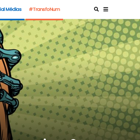
ial Médias
#TransfoNum