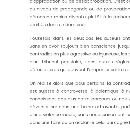
d’approbation ou de désapprobation. C’est ce q
du niveau de propagande ou de provocation p
démarche moins clivante, plutôt à la reche
d’initiés dans un domaine.
Toutefois, dans les deux cas, les auteurs on
Sans en avoir toujours bien conscience, jusqu
contradiction plus agressive ou injurieuse, les
d’un tribunal populaire, sans autres règl
défoulatoires qui peuvent l’emporter sur la rais
On réalise alors que pour certains, la contra
est sujette à controverse, à polémique, à ri
connaissent pas plus notre parcours ou nos v
déverser sur nous une haine effrayante, par
d’une violence inouïe, sans nécessairement se
dans une foire où on acclame celui qui cogne le