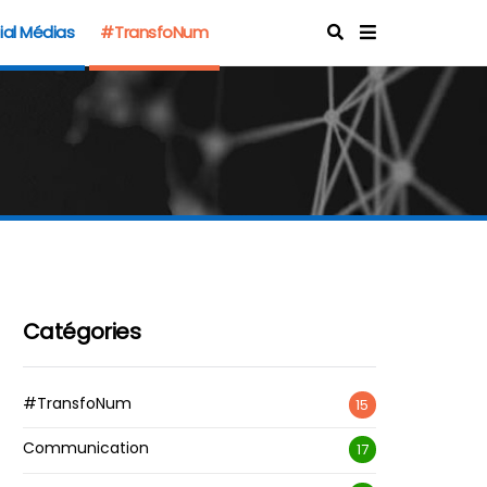
ial Médias
#TransfoNum
Catégories
#TransfoNum
15
Communication
17