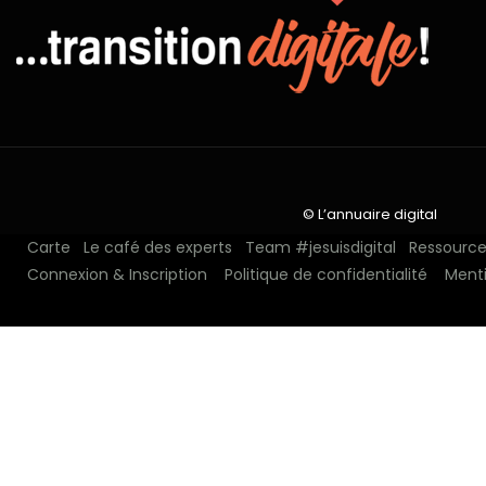
© L’annuaire digital
Carte
Le café des experts
Team #jesuisdigital
Ressources
Connexion & Inscription
Politique de confidentialité
Menti
N°1 depuis 2018