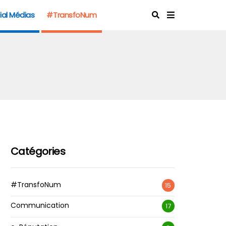
ial Médias
#TransfoNum
Catégories
#TransfoNum
15
Communication
17