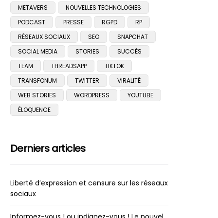
METAVERS
NOUVELLES TECHNOLOGIES
PODCAST
PRESSE
RGPD
RP
RÉSEAUX SOCIAUX
SEO
SNAPCHAT
SOCIAL MEDIA
STORIES
SUCCÈS
TEAM
THREADSAPP
TIKTOK
TRANSFONUM
TWITTER
VIRALITÉ
WEB STORIES
WORDPRESS
YOUTUBE
ÉLOQUENCE
Derniers articles
Liberté d’expression et censure sur les réseaux
sociaux
Informez-vous ! ou indignez-vous ! Le nouvel