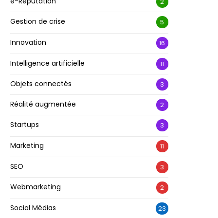
e-Réputation
2
Gestion de crise
5
Innovation
16
Intelligence artificielle
11
Objets connectés
3
Réalité augmentée
2
Startups
3
Marketing
11
SEO
3
Webmarketing
2
Social Médias
23