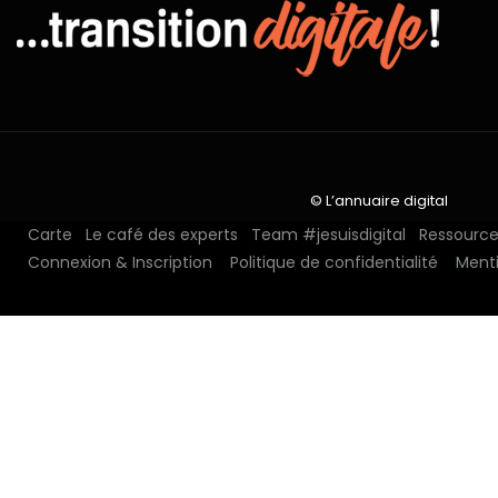
© L’annuaire digital
Carte
Le café des experts
Team #jesuisdigital
Ressources
Connexion & Inscription
Politique de confidentialité
Menti
N°1 depuis 2018