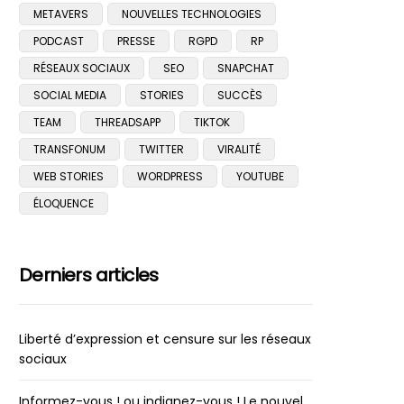
METAVERS
NOUVELLES TECHNOLOGIES
PODCAST
PRESSE
RGPD
RP
RÉSEAUX SOCIAUX
SEO
SNAPCHAT
SOCIAL MEDIA
STORIES
SUCCÈS
TEAM
THREADSAPP
TIKTOK
TRANSFONUM
TWITTER
VIRALITÉ
WEB STORIES
WORDPRESS
YOUTUBE
ÉLOQUENCE
Derniers articles
Liberté d’expression et censure sur les réseaux
sociaux
Informez-vous ! ou indignez-vous ! Le nouvel