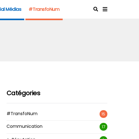
ial Médias
#TransfoNum
Catégories
#TransfoNum
15
Communication
17