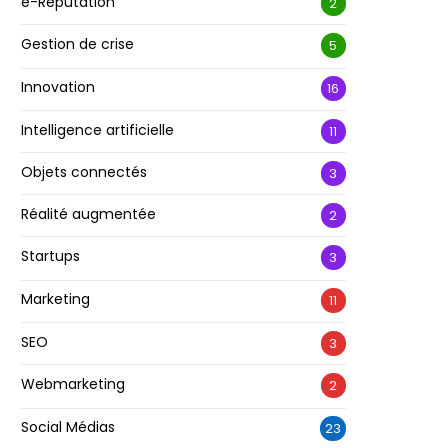
e-Réputation
2
Gestion de crise
5
Innovation
16
Intelligence artificielle
11
Objets connectés
3
Réalité augmentée
2
Startups
3
Marketing
11
SEO
3
Webmarketing
2
Social Médias
23