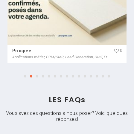
Prospee
0
SEO/SEA/SMM/SMO
Applications métier
,
Social Ads
,
CRM/CMR
,
Webmarketing
,
Lead Generation
,
Freelance
,
Outil
,
France
,
France
LES FAQs
Vous avez des questions à nous poser? Voici quelques
réponses!