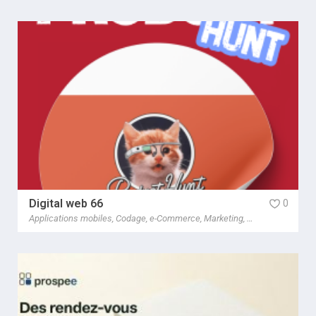
Digital web 66
0
Applications mobiles
,
Codage
,
e-Commerce
,
Marketing
,
Netlinking
,
SEO/