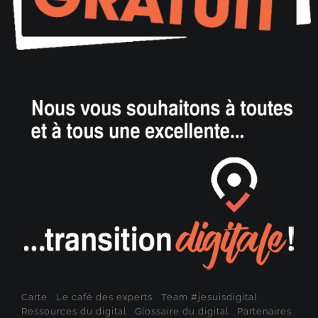
Carte
Le café des experts
Team #jesuisdigital
Ressources du digital
Glossaire du digital
Partenaires