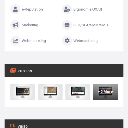
e-Réputation
Ergonomie UX/UI
Marketing
SEO/SEA/SMM/SMO
Webmarketing
Webmastering
PHOTOS
+ 2 More
VIDÉO