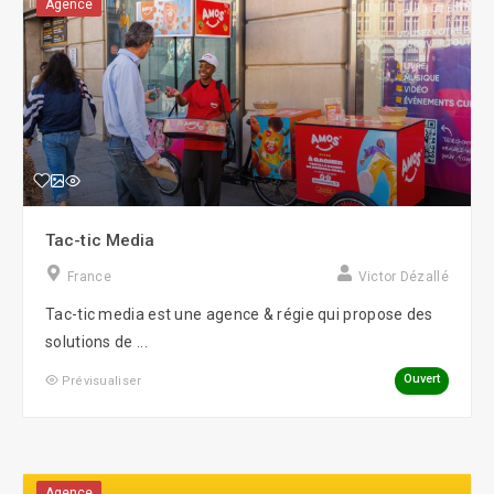
Agence
Tac-tic Media
France
Victor Dézallé
Tac-tic media est une agence & régie qui propose des
solutions de ...
Ouvert
Prévisualiser
Agence