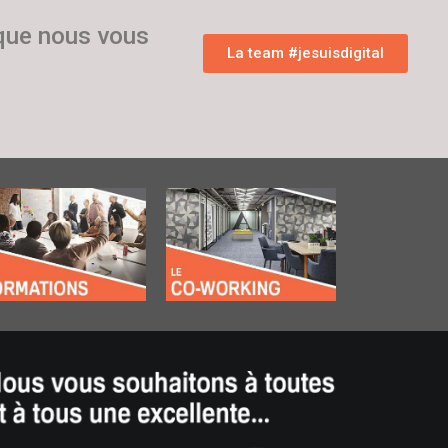
 que nous vous
La team #jesuisdigital