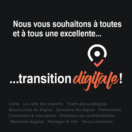
Carte
Le café des experts
Team #jesuisdigital
Ressources du digital
Glossaire du digital
Partenaires
Connexion & Inscription
Politique de confidentialité
Mentions légales
Partager le site
Nous contacter