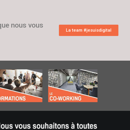
 que nous vous
La team #jesuisdigital