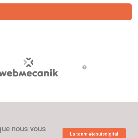
 que nous vous
La team #jesuisdigital