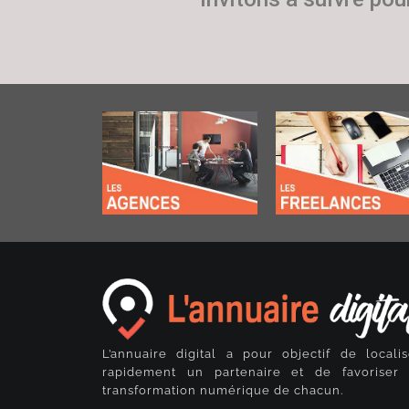
L’annuaire digital a pour objectif de localis
rapidement un partenaire et de favoriser 
transformation numérique de chacun.