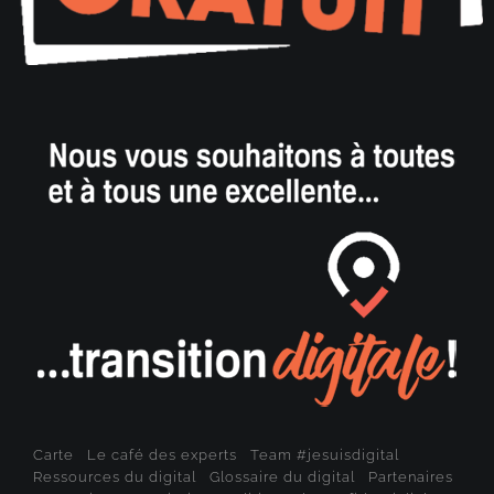
Carte
Le café des experts
Team #jesuisdigital
Ressources du digital
Glossaire du digital
Partenaires