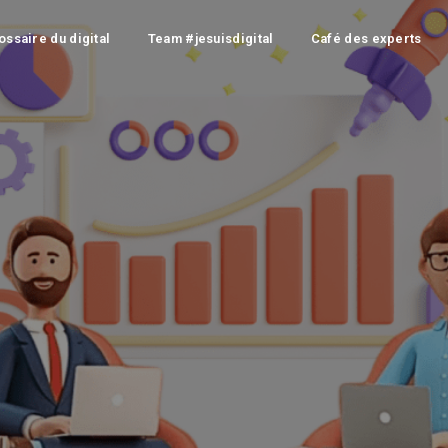
ossaire du digital
Team #jesuisdigital
Café des experts