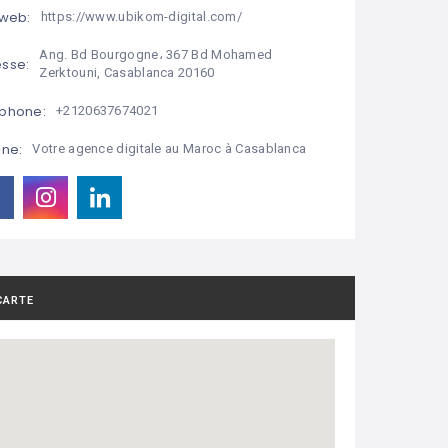
 web:
https://www.ubikom-digital.com/
Ang. Bd Bourgogne، 367 Bd Mohamed
sse:
Zerktouni, Casablanca 20160
phone:
+2120637674021
ine:
Votre agence digitale au Maroc à Casablanca
CARTE