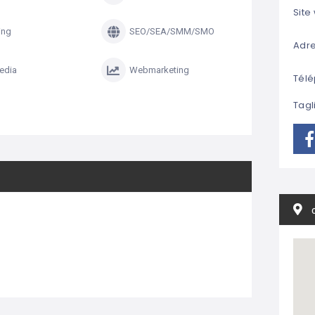
Site
ing
SEO/SEA/SMM/SMO
Adre
edia
Webmarketing
Télé
Tagl