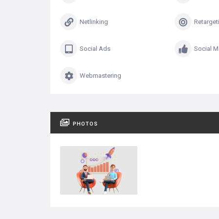
Netlinking
Retarget
Social Ads
Social M
Webmastering
PHOTOS