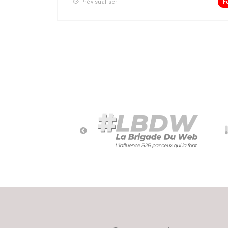
F
Prévisualiser