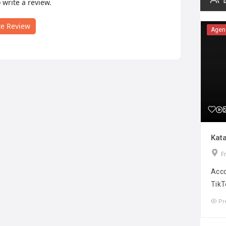
o write a review.
te Review
Agen
Kata
F
Acco
TikT
Pr