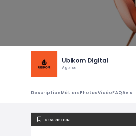
Ubikom Digital
Agence
Description
Métiers
Photos
Vidéo
FAQ
Avis
DESCRIPTION