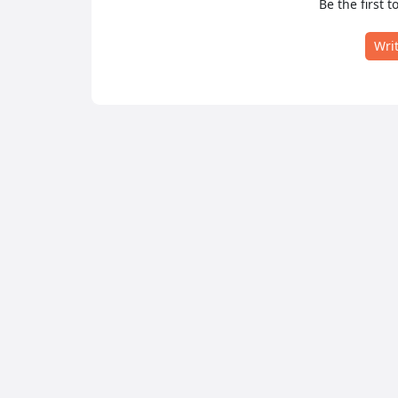
Be the first t
Wri