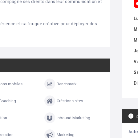
accompagne ses clients dans leur communication et
L
périence et sa fougue créative pour déployer des
M
M
J
V
S
D
ions mobiles
Benchmark
/Coaching
Créations sites
tion
Inbound Marketing
Aute
eration
Marketing