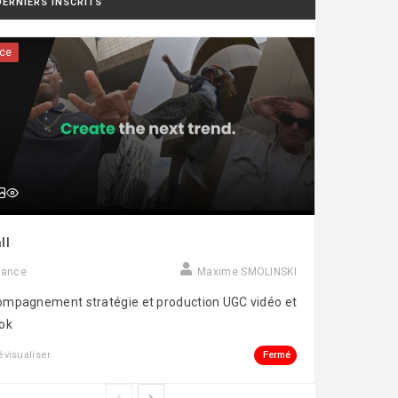
DERNIERS INSCRITS
ce
ll
rance
Maxime SMOLINSKI
mpagnement stratégie et production UGC vidéo et
ok
Fermé
évisualiser