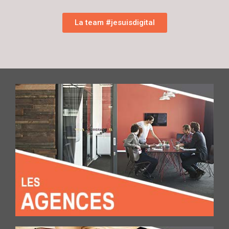
La team #jesuisdigital