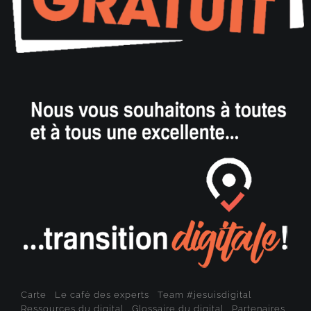
Carte
Le café des experts
Team #jesuisdigital
Ressources du digital
Glossaire du digital
Partenaires