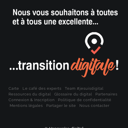
Carte
Le café des experts
Team #jesuisdigital
Ressources du digital
Glossaire du digital
Partenaires
Connexion & Inscription
Politique de confidentialité
Mentions légales
Partager le site
Nous contacter