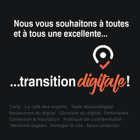
Carte
Le café des experts
Team #jesuisdigital
Ressources du digital
Glossaire du digital
Partenaires
Connexion & Inscription
Politique de confidentialité
Mentions légales
Partager le site
Nous contacter