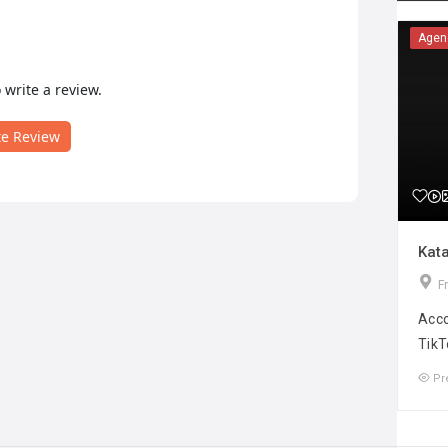
Agen
o write a review.
te Review
Kata
F
Acco
TikT
Pr