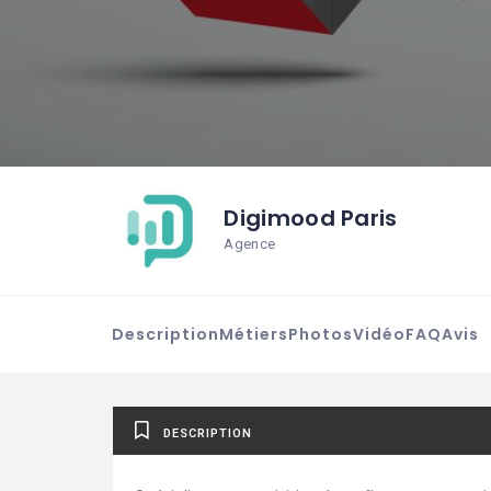
Digimood Paris
Agence
Description
Métiers
Photos
Vidéo
FAQ
Avis
DESCRIPTION