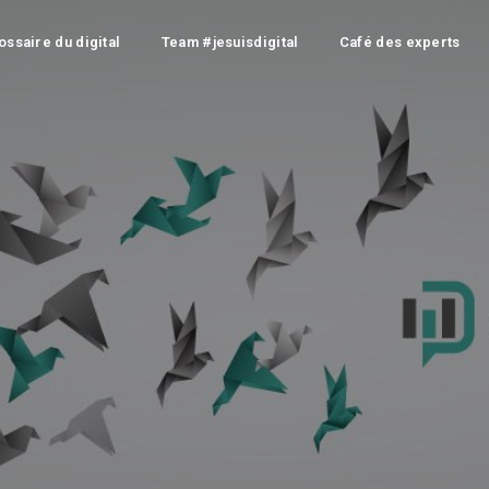
ossaire du digital
Team #jesuisdigital
Café des experts