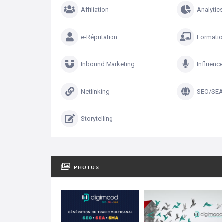
Affiliation
Analytic
e-Réputation
Formati
Inbound Marketing
Influenc
Netlinking
SEO/SE
Storytelling
PHOTOS