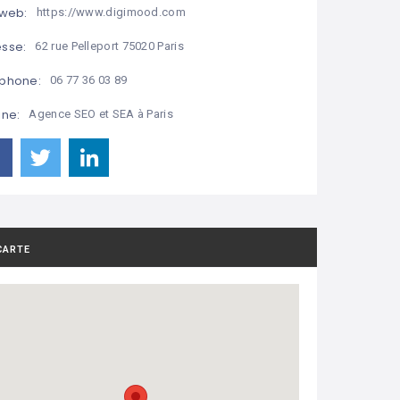
 web:
https://www.digimood.com
sse:
62 rue Pelleport 75020 Paris
phone:
06 77 36 03 89
ine:
Agence SEO et SEA à Paris
CARTE