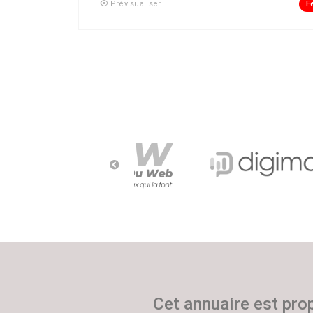
F
Prévisualiser
Cet annuaire est pro