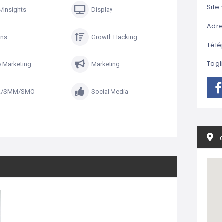
Site
s/Insights
Display
Adre
ons
Growth Hacking
Télé
Tagl
e Marketing
Marketing
A/SMM/SMO
Social Media