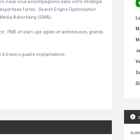
rsion, nous vous accompagnons dans votre stratégie
is expertises fortes : Search Engine Optimization
 Media Advertising (SMA).
L
M
nce : PME et start-ups agiles et ambitieuses, grands
M
J
à travers quatre implantations :
V
S
D
Aute