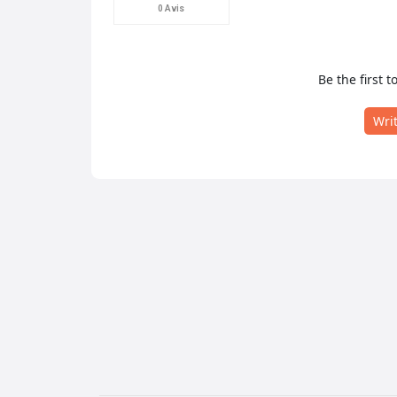
0 Avis
Be the first t
Wri