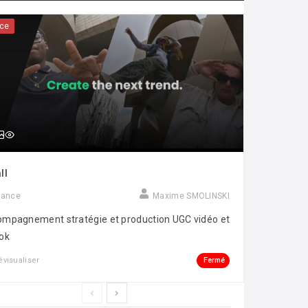
ce
ll
rance
Maxime SMOLINSKI
mpagnement stratégie et production UGC vidéo et
ok
Fermé
évisualiser