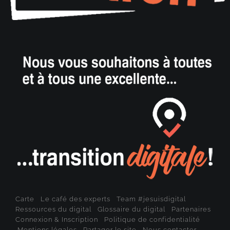
Carte
Le café des experts
Team #jesuisdigital
Ressources du digital
Glossaire du digital
Partenaires
Connexion & Inscription
Politique de confidentialité
Mentions légales
Partager le site
Nous contacter