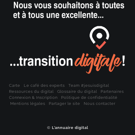
Carte
Le café des experts
Team #jesuisdigital
Ressources du digital
Glossaire du digital
Partenaires
Connexion & Inscription
Politique de confidentialité
Mentions légales
Partager le site
Nous contacter
©
L’annuaire digital