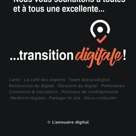
Carte
Le café des experts
Team #jesuisdigital
Ressources du digital
Glossaire du digital
Partenaires
Connexion & Inscription
Politique de confidentialité
Mentions légales
Partager le site
Nous contacter
©
L’annuaire digital