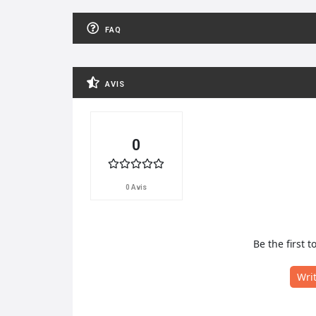
FAQ
AVIS
0
0 Avis
Be the first t
Wri