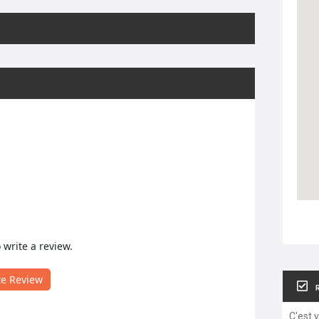
o write a review.
te Review
C'est 