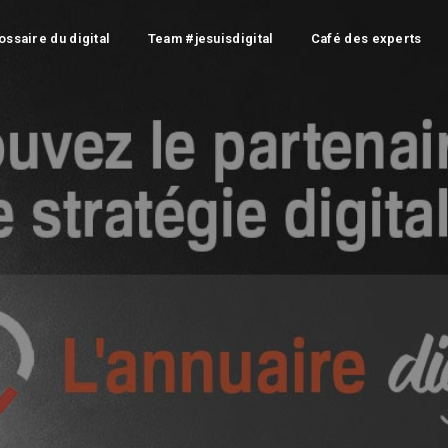
ossaire du digital
Team #jesuisdigital
Café des experts