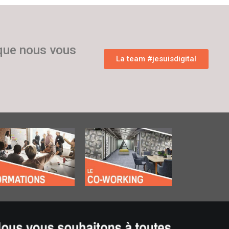
 que nous vous
La team #jesuisdigital