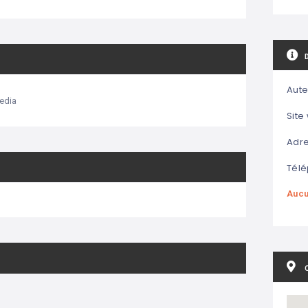
Aute
edia
Site
Adre
Télé
Aucu