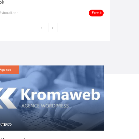
ok
Fermé
évisualiser
Agence