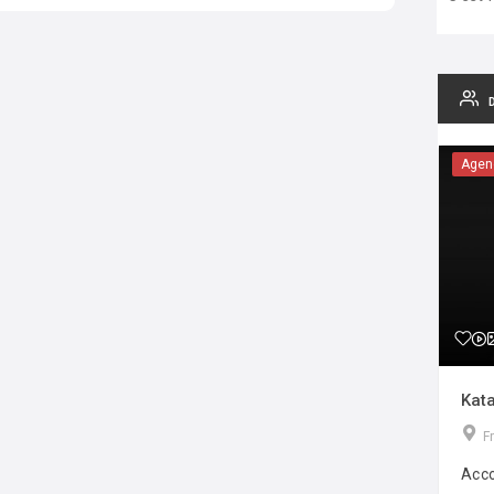
Agen
Kata
F
Acco