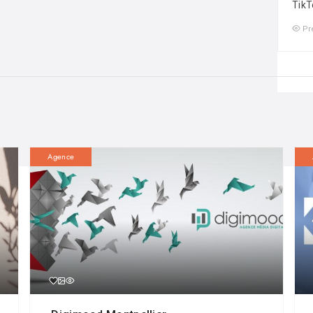
TikT
Pr
Agence