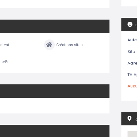
Aute
ntent
Créations sites
Site
e/Print
Adre
Télé
Aucu