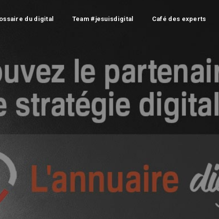
ossaire du digital
Team #jesuisdigital
Café des experts