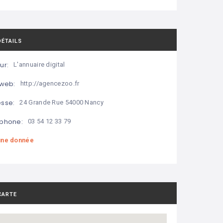
DÉTAILS
ur:
L'annuaire digital
 web:
http://agencezoo.fr
sse:
24 Grande Rue 54000 Nancy
phone:
03 54 12 33 79
ne donnée
CARTE