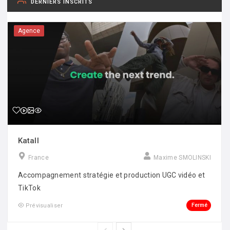
DERNIERS INSCRITS
Agence
Katall
France
Maxime SMOLINSKI
Accompagnement stratégie et production UGC vidéo et
TikTok
Fermé
Prévisualiser