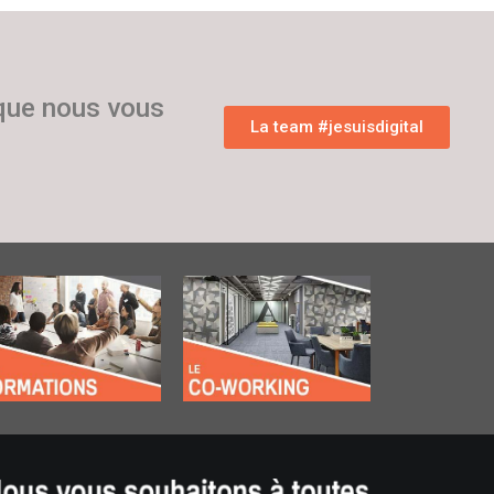
 que nous vous
La team #jesuisdigital