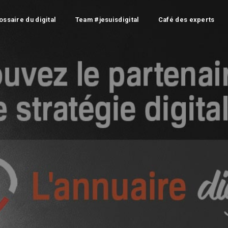
ossaire du digital
Team #jesuisdigital
Café des experts