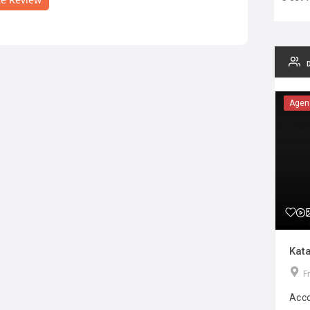
Agen
Kata
F
Acco