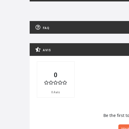
FAQ
AVIS
0
0 Avis
Be the first t
Wri