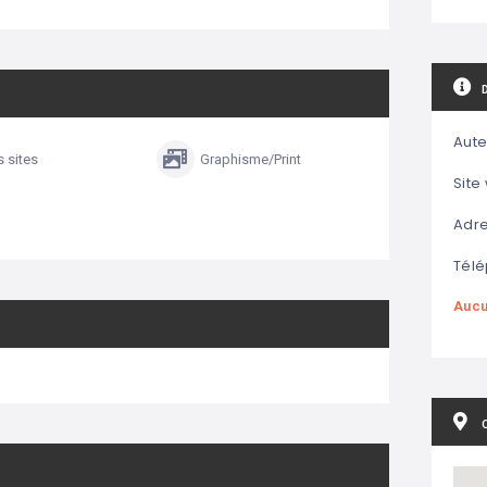
Aute
s sites
Graphisme/Print
Site
Adre
Télé
Aucu