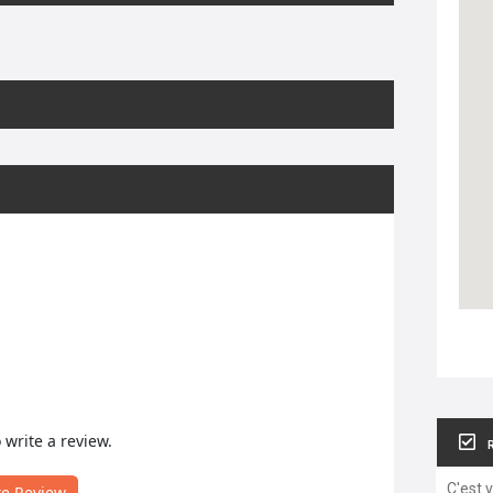
o write a review.
C'est 
te Review