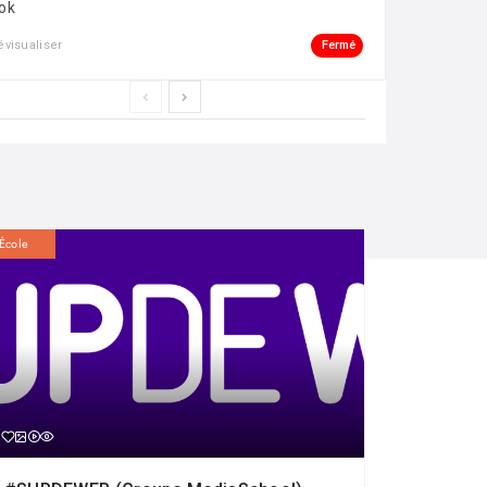
ok
Fermé
évisualiser
École