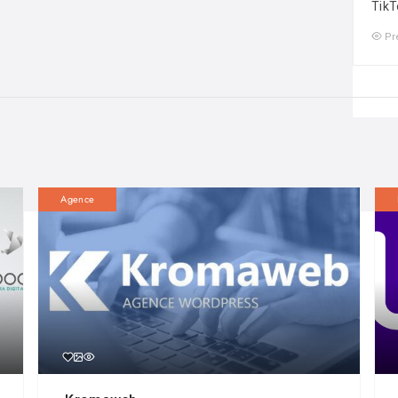
TikT
Pr
Agence