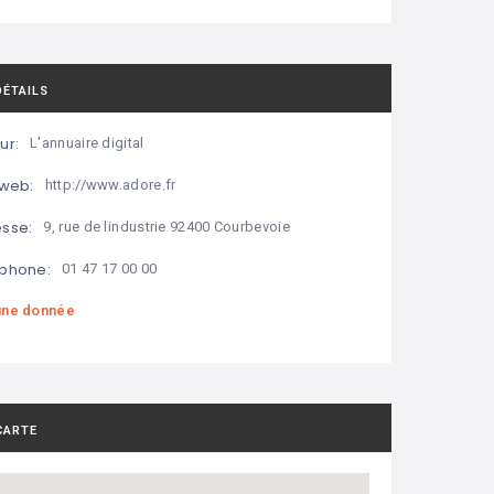
DÉTAILS
ur:
L'annuaire digital
 web:
http://www.adore.fr
sse:
9, rue de lindustrie 92400 Courbevoie
phone:
01 47 17 00 00
ne donnée
CARTE