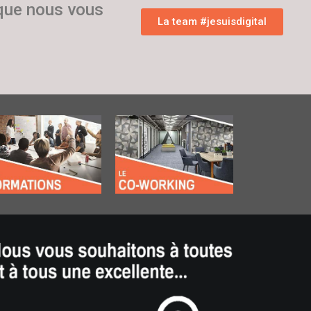
 que nous vous
La team #jesuisdigital