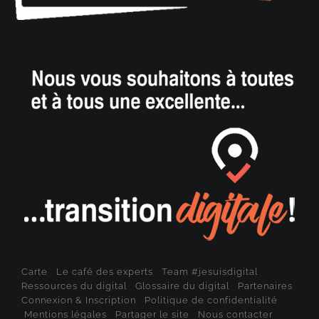
Carte
Le café des experts
Team #jesuisdigital
Ressources du digital
Glossaire du digital
Partenaires
Connexion & Inscription
Politique de confidentialité
Mentions légales
Partager le site
Nous contacter