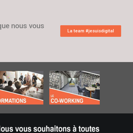
 que nous vous
La team #jesuisdigital