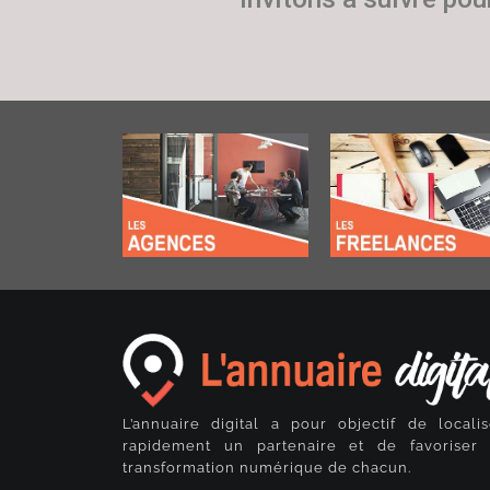
L’annuaire digital a pour objectif de localis
rapidement un partenaire et de favoriser 
transformation numérique de chacun.