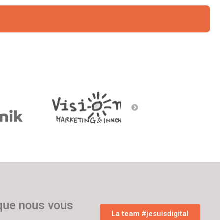
 que nous vous
La team #jesuisdigital