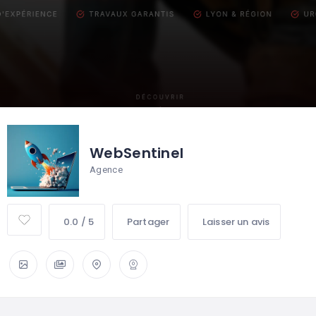
WebSentinel
Agence
0.0 / 5
Partager
Laisser un avis