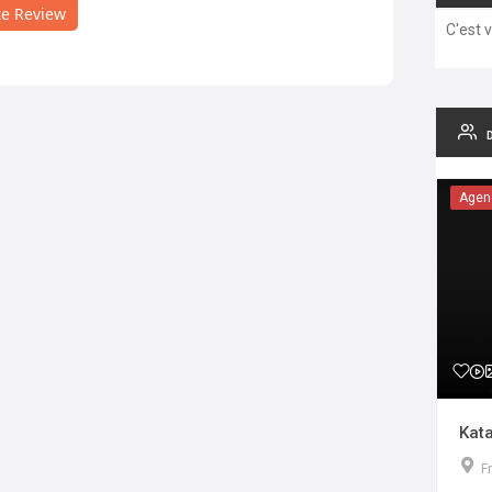
te Review
C'est 
Agen
Kata
F