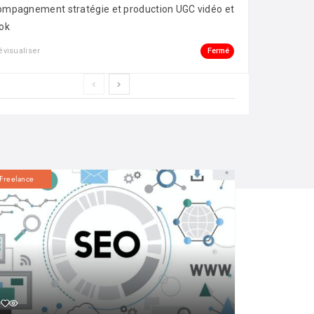
mpagnement stratégie et production UGC vidéo et
ok
Fermé
évisualiser
Freelance