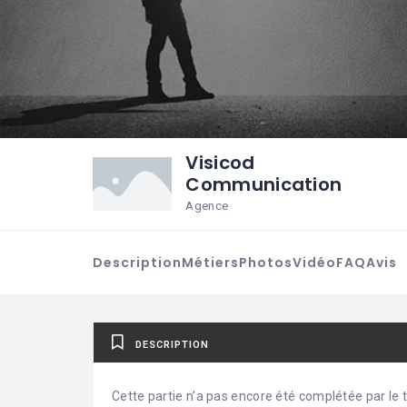
Visicod
Communication
Agence
Description
Métiers
Photos
Vidéo
FAQ
Avis
DESCRIPTION
Cette partie n’a pas encore été complétée par le ti