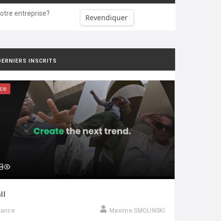
votre entreprise?
Revendiquer
DERNIERS INSCRITS
ce
ll
rance
Maxime SMOLINSKI