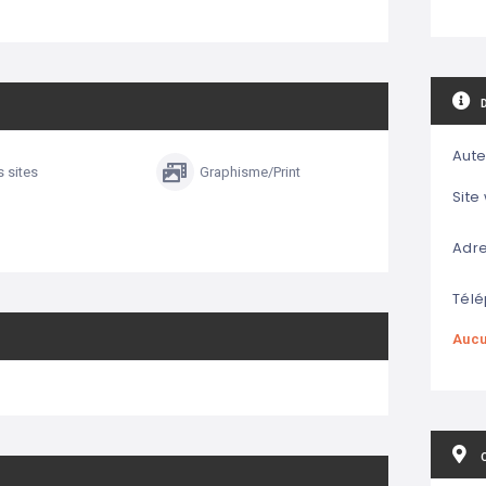
Aute
s sites
Graphisme/Print
Site
Adre
Télé
Aucu