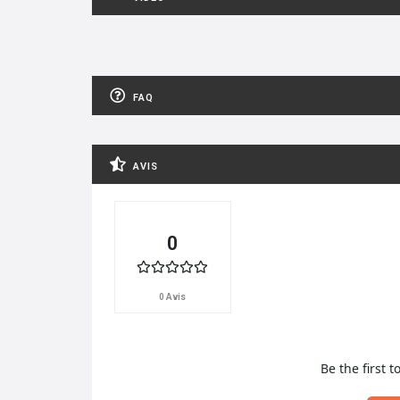
FAQ
AVIS
0
0 Avis
Be the first t