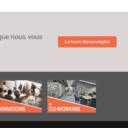
 que nous vous
La team #jesuisdigital