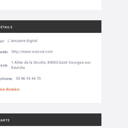
DÉTAILS
ur:
L'annuaire digital
 web:
http://www.visicod.com
1 Allée de la Sinotte, 89000 Saint-Georges-sur-
sse:
Baulche
phone:
03 86 34 44 70
ne donnée
CARTE