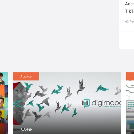
Acco
TikT
Pr
Agence