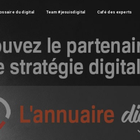
ossaire du digital
Team #jesuisdigital
Café des experts