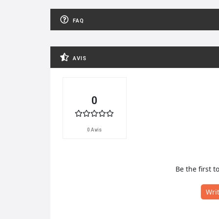
FAQ
AVIS
0
0 Avis
Be the first t
Wri