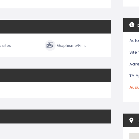
Aute
s sites
Graphisme/Print
Site
Adre
Télé
Aucu