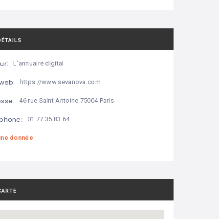
DÉTAILS
ur:
L'annuaire digital
 web:
https://www.sevanova.com
sse:
46 rue Saint Antoine 75004 Paris
phone:
01 77 35 83 64
ne donnée
CARTE