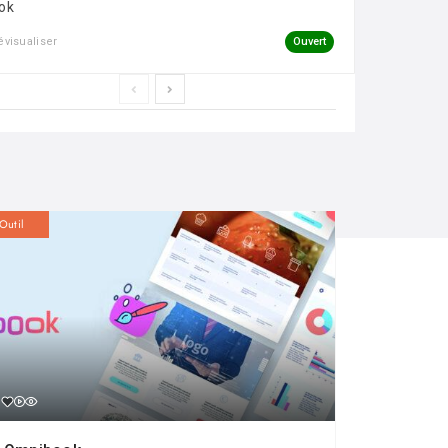
ok
Ouvert
évisualiser
Outil