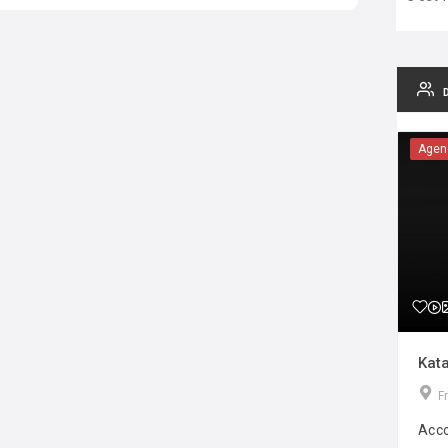
Agen
Kata
F
Acco