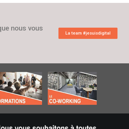
 que nous vous
La team #jesuisdigital