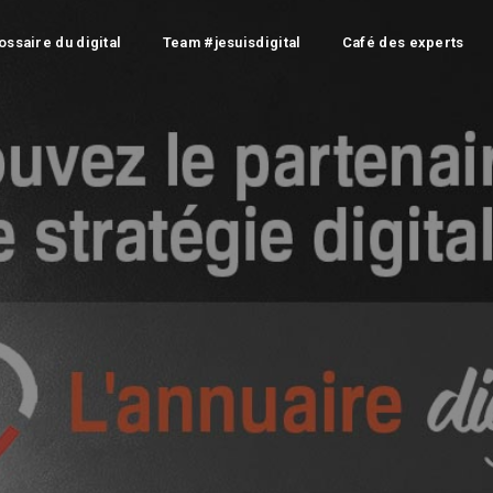
ossaire du digital
Team #jesuisdigital
Café des experts