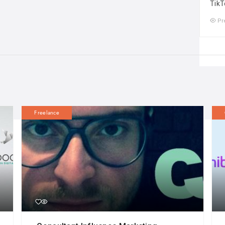
TikT
Pr
Freelance