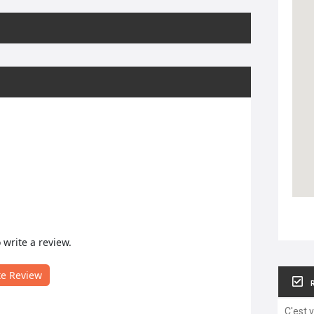
o write a review.
te Review
C'est 