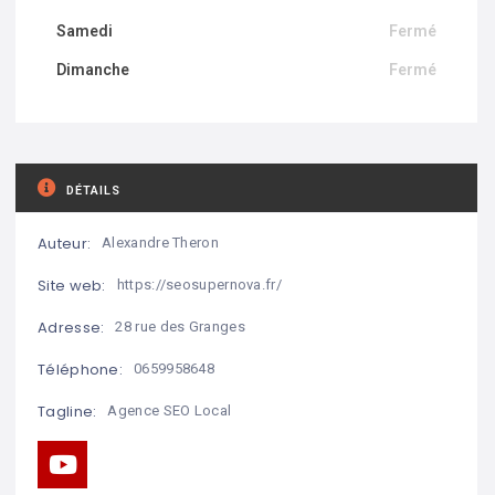
Samedi
Fermé
Dimanche
Fermé
DÉTAILS
Auteur:
Alexandre Theron
Site web:
https://seosupernova.fr/
Adresse:
28 rue des Granges
Téléphone:
0659958648
Tagline:
Agence SEO Local