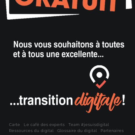
Carte
Le café des experts
Team #jesuisdigital
Ressources du digital
Glossaire du digital
Partenaires